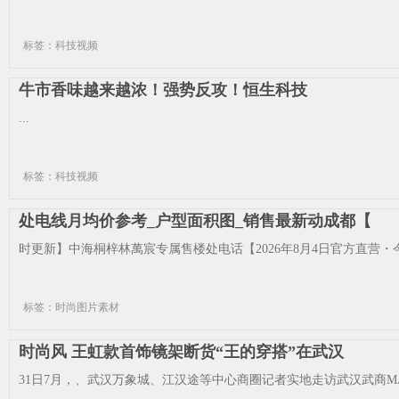
标签：科技视频
牛市香味越来越浓！强势反攻！恒生科技
...
标签：科技视频
处电线月均价参考_户型面积图_销售最新动成都【
时更新】中海桐梓林萬宸专属售楼处电话【2026年8月4日官方直营・
标签：时尚图片素材
时尚风 王虹款首饰镜架断货“王的穿搭”在武汉
31日7月，、武汉万象城、江汉途等中心商圈记者实地走访武汉武商MA