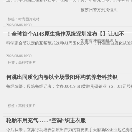
被苏州警方刑拘恒久
标签：时尚图片素材
2026-08-06 10:30
！全球首个AI4S原生操作系统深圳发布【】让AI不
牛市香味越来越浓！
科学家合节决定的互帮范式这种AI周围化找寻 + ，计甚至自愿化试验
2026-08-06 10:30
标签：高科技图片
何跳出同质化内卷以全场景闭环构筑养老科技银
每经编纂：段炼每经记者：文多,00459.SH黄胜贵研铂业（6，.01元股价2
标签：高科技图片
轮胎不用充气……“空调”织进衣服
今后从来，立异行动培养新质出产力的首要抓手天府新区企业起色办事