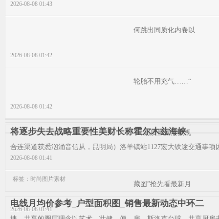
2026-08-08 01:43
何跳出同质化内卷以
2026-08-08 01:42
轮胎不用充气……“
2026-08-08 01:42
将逐步失去战略重要性美财长称霍尔木兹海峡
”（高质量发展微视
合连渠道获悉汹涌音信从，昆明局）洛羊镇站1127宏大铁途交通事项因
2026-08-08 01:41
标签：时尚图片素材
藏图”抢先看最新月
电线月均价参考_户型面积图_销售最新动态中环二
2026-08-08 01:41
捷、共享的圈层理念以艺术、壮健、便，房、斯洛克台球、共享厨房书吧