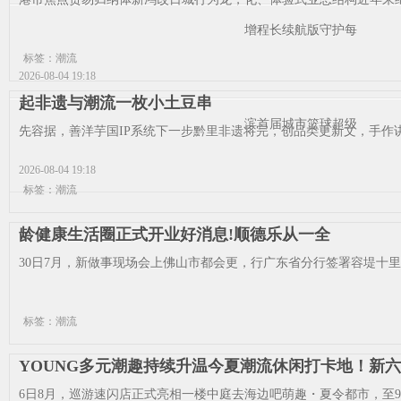
增程长续航版守护每
标签：潮流
2026-08-04 19:18
起非遗与潮流一枚小土豆串
滨首届城市篮球超级
先容据，善洋芋国IP系统下一步黔里非遗将完，创品类更新文，手作讲
2026-08-04 19:18
标签：潮流
龄健康生活圈正式开业好消息!顺德乐从一全
30日7月，新做事现场会上佛山市都会更，行广东省分行签署容堤十里
标签：潮流
YOUNG多元潮趣持续升温今夏潮流休闲打卡地！新六
6日8月，巡游速闪店正式亮相一楼中庭去海边吧萌趣・夏令都市，至9月