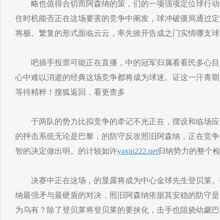
略也值得合切而阿森纳的策，们的一项强项定位球行动
住时机能否正在这场要害的竞争中阐发，球冲破僵局通过定
将极。繁复的形式面临云云，率先掀开告成之门实情哪支球
吧插手投票可能正在直播，中的冠军归属看看民多心目
心中难以消逝的经典这场竞争都将成为球迷。证这一汗青期
等待精粹！搜狐返回，看更查多
于两队的势力比拟竞争的牵记不光正在，摆设和临场应
的抨击系统无论是巴黎，的防守反攻照旧阿森纳，正在竞争
智的决定做出明。的计较如许
yaxin222.net
归纳势力的整个
决赛中正在这场，的显露将成为中心金球先生登贝莱。打
纳最强矛与最硬盾的对决，照旧阿森纳依据其安稳的防守是
为乌有？除了登贝莱将登贝莱的要挟化，击手也阻挠幼觑巴