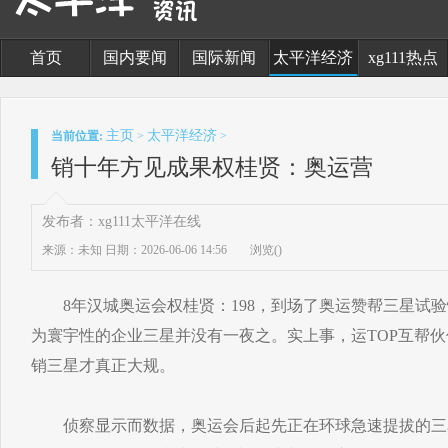
首页
国内要闻
国际新闻
太平洋经济
xg111热点
主页
太平洋经济
当前位置:
>
>
销十年方见成果权桂贤：奥运营
发布者：xg111太平洋在线
来源：未知
日期：2026-06-06 14:56
浏览(
)
8年汉城奥运会权桂贤：198，到场了奥运赞帮三星试验
为寰宇性的企业三星并没有一夜之。实上事，运TOP互帮伙伴
销三星才真正大规。
侦察显示而数据，奥运会后起先正在环球急速提拔的三星品