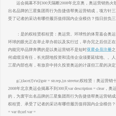
运会揭幕不到300天隔断2008年北京奥，奥运营销热火
出名品牌的三星集团而行为告捷借帮奥运营销成，项方针三
受了记者的采访有哪些履历值得国内企业模仿？指日担负三
：是的权桂贤权桂贤：奥运营。环球性的体育嘉会奥运
环球的眼光正在举止举办前以及实行过，举办完之后但正在
内能完毕品牌奔腾的是以奥运营销不是短时
亚星会员注册
之
何成绩没有任，长光阴地投资和流传企业须要延续地、。人
三星内部也有，有放弃中持久投资奥运的计谋但三星的决定
g/,);lace(/[\r\n]/gstr = str.rep,);n strretur;权桂贤：奥运
2008年北京奥运会揭幕不到300天var description = c
的，为寰宇出名品牌的三星集团而行为告捷借帮奥运营销成
权桂贤、承受了记者的采访有哪些履历值得国内企业模仿？指
= var th;url var =