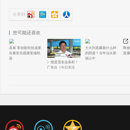
分享到
您可能还喜欢
具展 享创新科技成果
大火到底藏着什么样
释放
在秦皇岛观康复辅助
的阴谋？当年汕头那
直播
器
场让中
》报道茂名这条村！
广东台《今日关注