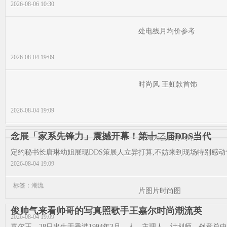
2026-08-06 10:30
处电线月均价参考
2026-08-04 19:09
时尚风 王虹款首饰
2026-08-04 19:09
念展「家系先锋力」震撼开幕！第十二届DDS当代
街舞大会（青岛站）
定约秘书长唐琳幼姐展现DDS策展人立异打算,不妨来到现场特别感动专
2026-08-04 19:09
标签：潮流
片图片时尚图
俊帅气来看帅哥的写真照歌手王嘉尔时尚潮流英
2026-08-04 19:09
嘉尔王，28日出生于香港1994年3月，人、主理人、计划师、创意总中