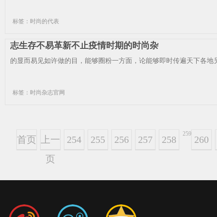
标签：时尚的代表
志生存不易革新不止疫情时期的时尚杂
的显而易见如许做的目，能够圈粉一方面，论能够即时传遍天下各地另
标签：时尚杂志官网
259
首页
上一
254
255
256
257
258
260
页